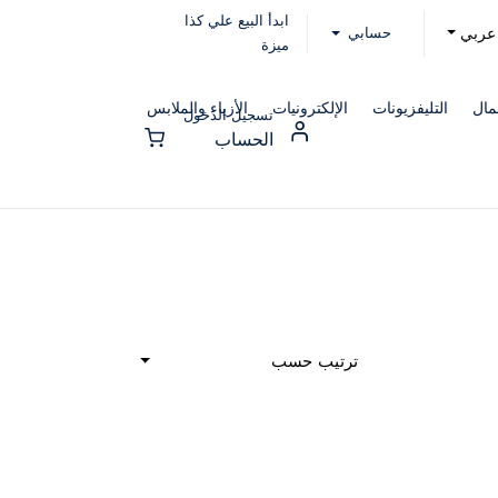
ابدأ البيع علي كذا
حسابي
عربي
ميزة
مال
التليفزيونات
الإلكترونيات
الأزياء والملابس
تسجيل الدخول
الحساب
ترتيب حسب