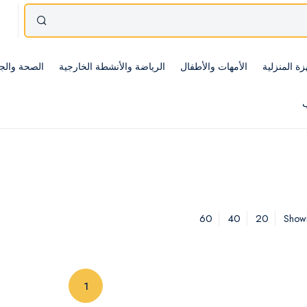
زة المنزلية
الأمهات والأطفال
الرياضة والأنشطة الخارجية
الصحة والج
ب
60
40
20
Showi
(current)
1