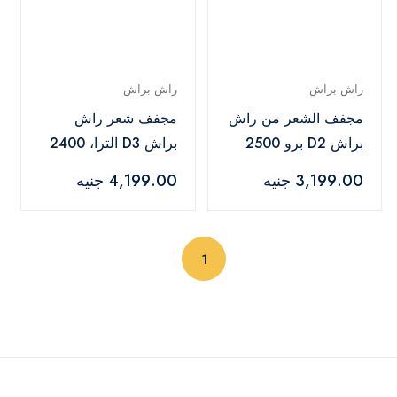
راش براش
راش براش
مجفف الشعر من راش
مجفف شعر راش
براش D2 برو 2500
براش D3 الترا، 2400
وات - D2 Pro Black
وات، 3 مستويات
3,199.00 جنيه
4,199.00 جنيه
للحرارة - D3 Ultra
Rose Gold
(current)
1