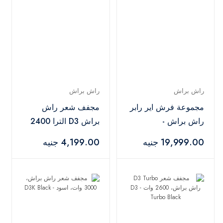
راش براش
راش براش
مجموعة فرش اير رابر
مجفف شعر راش
راش براش -
براش D3 الترا 2400
AirWrapper Black
وات، 3 مستويات
19,999.00 جنيه
4,199.00 جنيه
للحرارة - D3 Ultra
Navy