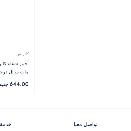
كاتريس
أحمر شفاه كات
– 4.5 مل
644.00 جنيه
تواصل معنا
خدمة ا