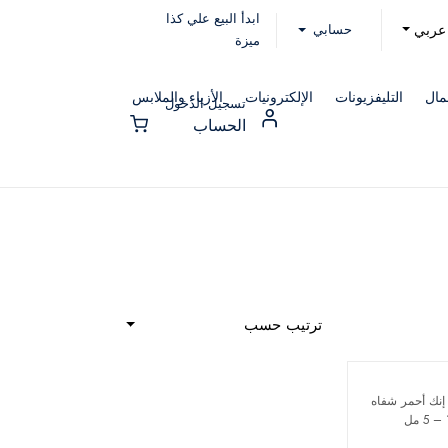
ابدأ البيع علي كذا
حسابي
عربي
ميزة
مال
التليفزيونات
الإلكترونيات
الأزياء والملابس
تسجيل الدخول
الحساب
ترتيب حسب