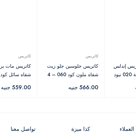
كاتريس
كاتريس
ريس إندلس
كاتريس جلوسين جلو زيت
كاتريس مات برو
مات سائل درجة 020 نيود
شفاه ملون كود 060 – 4
مل
مل
566.00 جنيه
559.00 جنيه
لعملاء
كذا ميزة
تواصل معنا