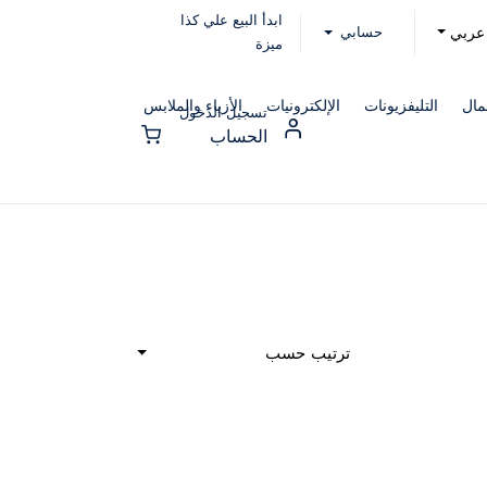
ابدأ البيع علي كذا
حسابي
عربي
ميزة
مال
التليفزيونات
الإلكترونيات
الأزياء والملابس
تسجيل الدخول
الحساب
ترتيب حسب