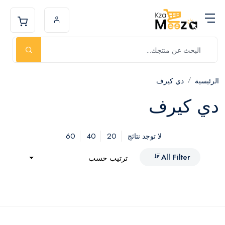
الرئيسية
دي كيرف
دي كيرف
60
40
20
لا توجد نتائج
All Filter
ترتيب حسب