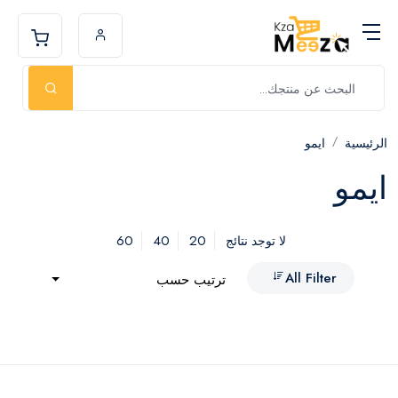
الرئيسية
ايمو
ايمو
60
40
20
لا توجد نتائج
All Filter
ترتيب حسب