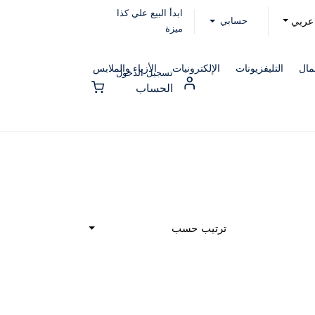
ابدأ البيع علي كذا
حسابي
عربي
ميزة
مال
التليفزيونات
الإلكترونيات
الأزياء والملابس
تسجيل الدخول
الحساب
ترتيب حسب