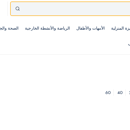
زة المنزلية
الأمهات والأطفال
الرياضة والأنشطة الخارجية
الصحة والج
ب
60
40