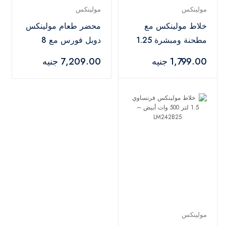
مولينكس
مولينكس
خلاط مولينكس مع
محضر طعام مولينكس
مطحنة ومبشرة 1.25
دوبل فورس مع 8
لتر 400 وات - أبيض
ملحقات، 27 وظيفة،
1,799.00 جنيه
7,209.00 جنيه
1000 واط، كبة بسعة
3 لتر, خلاط بسعة 2
لتر - FP823125
مولينكس