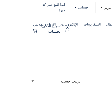
ابدأ البيع علي كذا
حسابي
عربي
ميزة
مال
التليفزيونات
الإلكترونيات
الأزياء والملابس
تسجيل الدخول
الحساب
ترتيب حسب