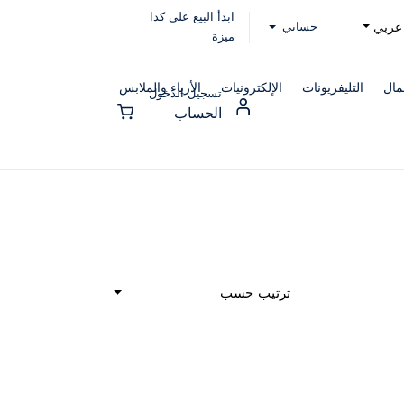
ابدأ البيع علي كذا
حسابي
عربي
ميزة
مال
التليفزيونات
الإلكترونيات
الأزياء والملابس
تسجيل الدخول
الحساب
ترتيب حسب