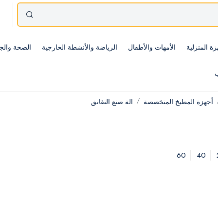
زة المنزلية
الأمهات والأطفال
الرياضة والأنشطة الخارجية
الصحة والج
ب
أجهزة المطبخ المتخصصة
الة صنع النقانق
60
40