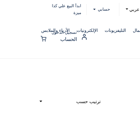
ابدأ البيع علي كذا
حسابي
عربي
ميزة
مال
التليفزيونات
الإلكترونيات
الأزياء والملابس
تسجيل الدخول
الحساب
ترتيب حسب