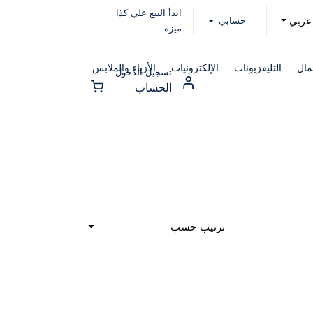
ابدأ البيع علي كذا
حسابي
عربي
ميزة
مال
التليفزيونات
الإلكترونيات
الأزياء والملابس
تسجيل الدخول
الحساب
ترتيب حسب