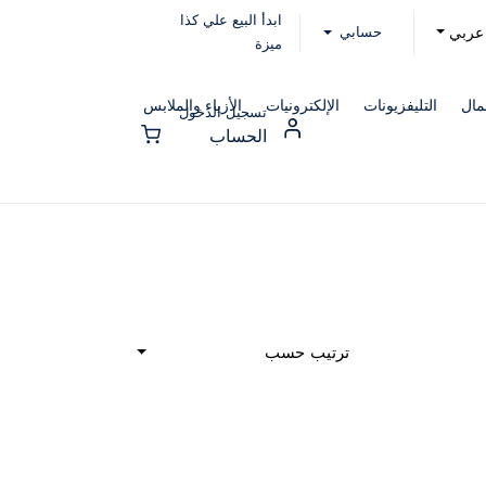
ابدأ البيع علي كذا
حسابي
عربي
ميزة
مال
التليفزيونات
الإلكترونيات
الأزياء والملابس
تسجيل الدخول
الحساب
ترتيب حسب