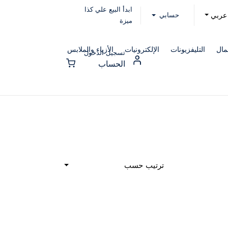
ابدأ البيع علي كذا
حسابي
عربي
ميزة
مال
التليفزيونات
الإلكترونيات
الأزياء والملابس
تسجيل الدخول
الحساب
ترتيب حسب