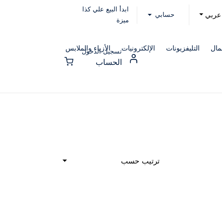
ابدأ البيع علي كذا
حسابي
عربي
ميزة
مال
التليفزيونات
الإلكترونيات
الأزياء والملابس
تسجيل الدخول
الحساب
ترتيب حسب