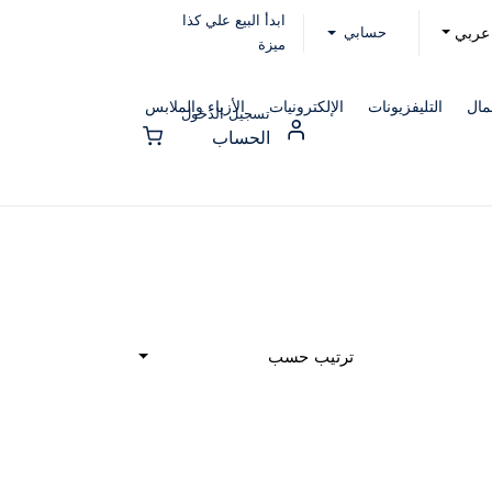
ابدأ البيع علي كذا
حسابي
عربي
ميزة
مال
التليفزيونات
الإلكترونيات
الأزياء والملابس
تسجيل الدخول
الحساب
ترتيب حسب