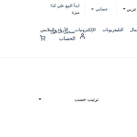
ابدأ البيع علي كذا
حسابي
عربي
ميزة
مال
التليفزيونات
الإلكترونيات
الأزياء والملابس
تسجيل الدخول
الحساب
ترتيب حسب