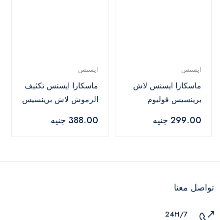
ايسنس
ايسنس
ماسكارا ايسنس لاش
ماسكارا ايسنس تكثيف
برينسيس فوليوم
الرموش لاش برينسيس
فولس إيفيكت - 02
- أسود
299.00 جنيه
388.00 جنيه
أسود
تواصل معنا
24H/7