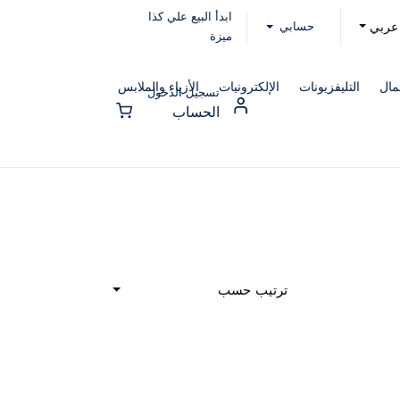
ابدأ البيع علي كذا
حسابي
عربي
ميزة
مال
التليفزيونات
الإلكترونيات
الأزياء والملابس
تسجيل الدخول
الحساب
ترتيب حسب