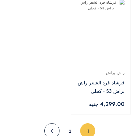
راش براش
فرشاة فرد الشعر راش
براش S3 - كحلي
4,299.00 جنيه
(current)
2
1