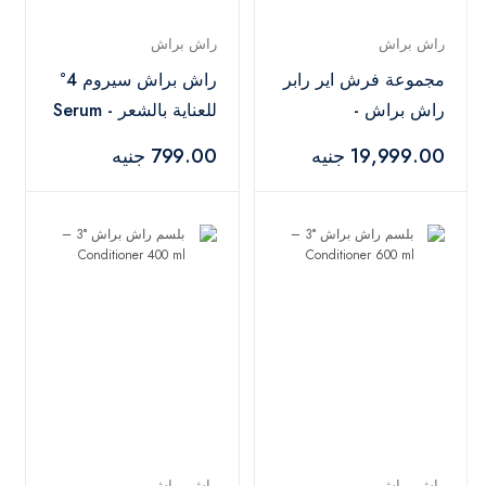
راش براش
راش براش
مجموعة فرش اير رابر
راش براش سيروم 4°
راش براش -
للعناية بالشعر - Serum
100 ml
AirWrapper Navy
19,999.00 جنيه
799.00 جنيه
راش براش
راش براش