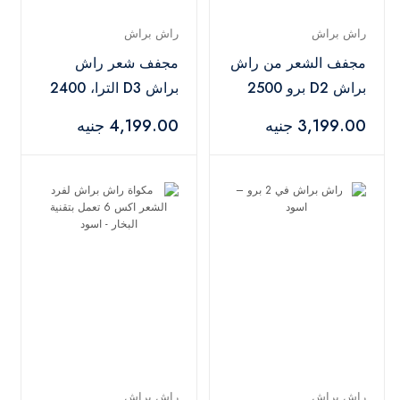
راش براش
راش براش
مجفف الشعر من راش
مجفف شعر راش
براش D2 برو 2500
براش D3 الترا، 2400
وات - D2 Pro Black
وات، 3 مستويات
3,199.00 جنيه
4,199.00 جنيه
للحرارة - D3 Ultra
Rose Gold
راش براش
راش براش