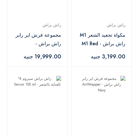
راش براش
راش براش
مكواة تجعيد الشعر M1
مجموعة فرش اير رابر
راش براش - M1 Red
راش براش -
AirWrapper Black
3,199.00 جنيه
19,999.00 جنيه