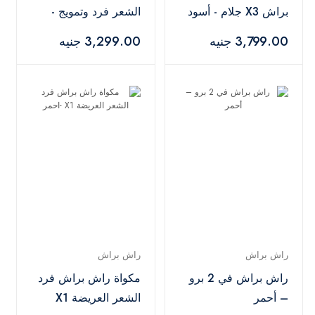
براش X3 جلام - أسود
الشعر فرد وتمويج -
اسود X2
3,799.00 جنيه
3,299.00 جنيه
راش براش
راش براش
راش براش في 2 برو
مكواة راش براش فرد
– أحمر
الشعر العريضة X1