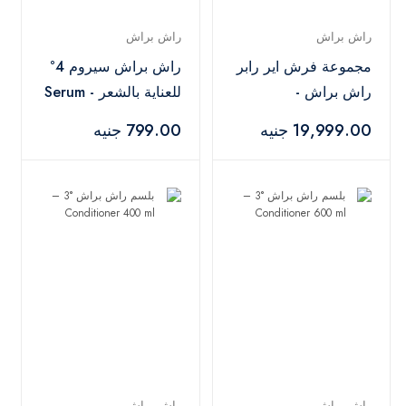
راش براش
راش براش
مجموعة فرش اير رابر
راش براش سيروم 4°
راش براش -
للعناية بالشعر - Serum
100 ml
AirWrapper Navy
19,999.00 جنيه
799.00 جنيه
راش براش
راش براش