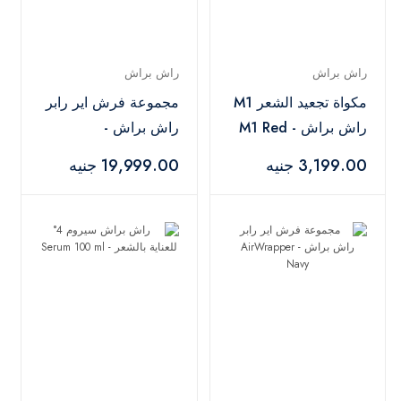
راش براش
راش براش
مكواة تجعيد الشعر M1
مجموعة فرش اير رابر
راش براش - M1 Red
راش براش -
AirWrapper Black
3,199.00 جنيه
19,999.00 جنيه