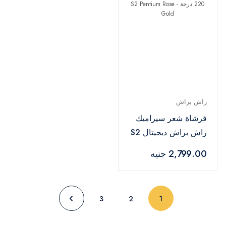
راش براش
فرشاة شعر سيراميك
راش براش ديجيتال S2
بنتيوم، 140 - 220
2,799.00 جنيه
درجة - S2 Pentium
Rose Gold
(current)
3
2
1