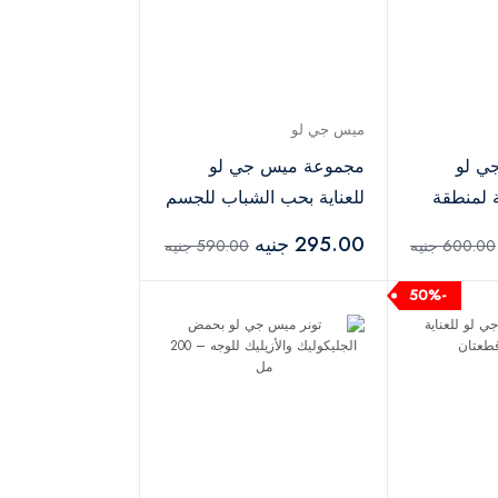
ميس جي لو
ي لو
مجموعة ميس جي لو
ة لمنطقة
للعناية بحب الشباب للجسم
ان
والظهر – قطعتان
295.00 جنيه
600.00 جنيه
590.00 جنيه
-50%