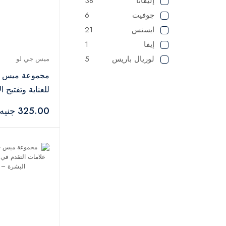
إليفانا
38
جوفيت
6
ايسنس
21
إيفا
1
لوريال باريس
5
ميس جي لو
شيجلام
2
مجموعة ميس ج
في جي ار
1
للعناية وتفتيح ا
لطافة
1
قطعتان
325.00 جنيه
مايبيلين
1
2
NYX
شيري اند بيري
5
ايلي
2
باكو رابان
2
توم فورد
11
ويت اند وايلد
2
توب فايس
27