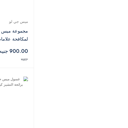
إندولا
3
فلورمار
18
هادريكس
1
ميس جي لو
شوارزكوف
14
مجموعة ميس ج
كلايف كريستيان
2
لمكافحة علامات
أمواج
2
900.00 جنيه
زيرجوف
6
قطع
جنيه
عطر دي مارلي
1
جان بول غوتييه
3
إنشيو
1
نيشان
1
بيردو
1
سونيفر
2
كيهجا-اتش
1
الرصاصي
2