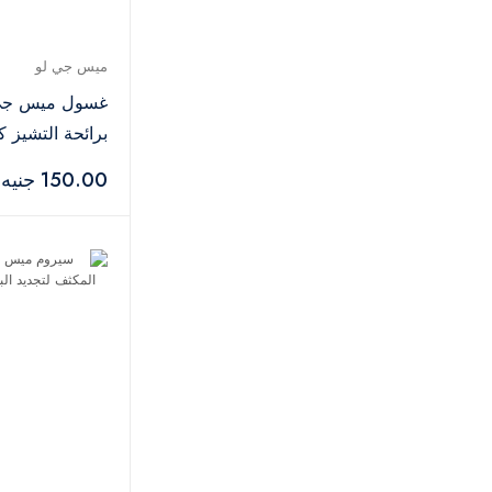
ميس جي لو
7
أولابليكس
1
يولو
11
ميس جي لو
مونايا
4
غسول ميس جي 
لاكمي
7
ذا هير أديكت
1
مل
150.00 جنيه
بيس
1
كاتريس
3
تشي
2
أسترا
2
فيرا
2
إيفولوديرم
1
كوسوالا
1
إيفلين
2
كريم 21
3
كوبليكس
1