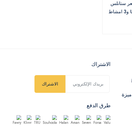
عر ستانلس
ستيل بمنفذ USB و3 امشاط
الاشتراك
الاشتراك
ميزة
طرق الدفع