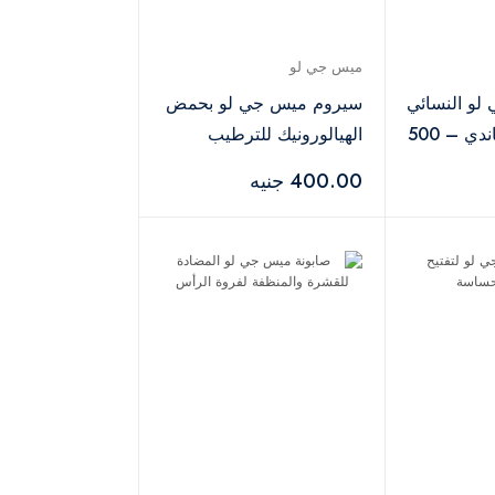
ميس جي لو
و النسائي
سيروم ميس جي لو بحمض
برائحة القطن كاندي – 500
الهيالورونيك للترطيب
العميق – 30 مل
400.00 جنيه