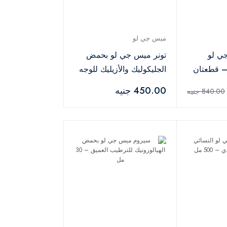
ميس جي لو
ي لو
تونر ميس جي لو بحمض
 – قطعتان
الجليكوليك والأزيليك للوجه
– 200 مل
450.00 جنيه
840.00 جنيه