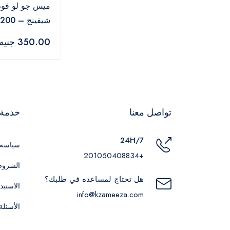
ميس جو لو فوم
شيفينج – 200 مل
350.00 جنيه
تواصل معنا
خدمة ا
24H/7
سياسة 
+201050408834
الشروط
هل تحتاج لمساعده في طلبك؟
الاستبد
info@kzameeza.com
الأسئلة