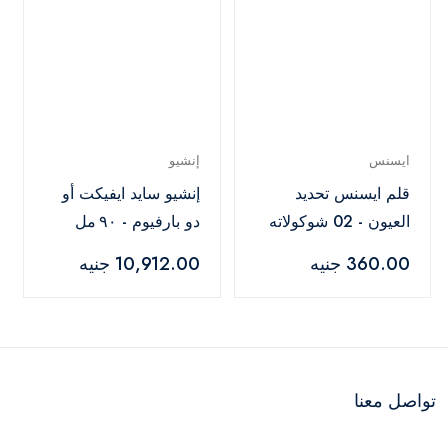
ايسنس
إنشيو
قلم ايسنس تحديد
إنشيو سايد ايفيكت أو
العيون - 02 شوكولاته
دو بارفيوم - ٩٠ مل
360.00 جنيه
10,912.00 جنيه
تواصل معنا