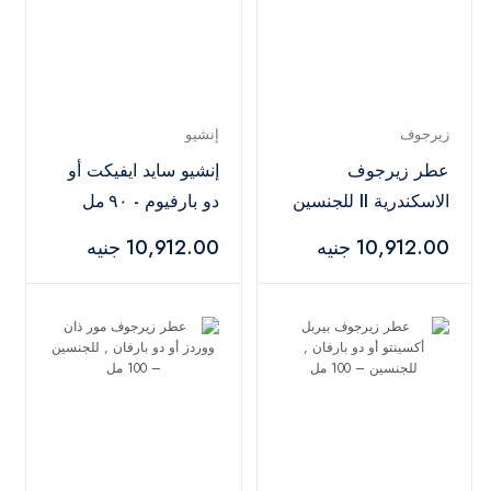
زيرجوف
إنشيو
عطر زيرجوف
إنشيو سايد ايفيكت أو
الاسكندرية II للجنسين
دو بارفيوم - ٩٠ مل
100 مل – اي دو
10,912.00 جنيه
10,912.00 جنيه
بيرفيوم