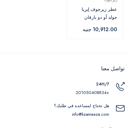
عطر زيرجوف إيربا
جولد أو دو بارفان
للجنسين – 100 مل
10,912.00 جنيه
تواصل معنا
24H/7
+201050408834
هل تحتاج لمساعده في طلبك؟
info@kzameeza.com