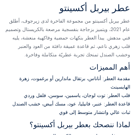
عطر بيربل أكسينتو
عطر بيربل أكسينتو من مجموعة الفاخرة لدى زيرجوف، أطلق
عام 2021، ويتميز بزجاجة بنفسجية مرصعة بالكريستال وتصميم
فني مدهش. يبدأ العطر بنكهات حمضية وفاكهية منعشة، يليه
قلب زهري ناعم، ثم قاعدة عميقة دافئة من العود والعنبر
وخشب الصندل تمنحك تجربة عطريّة متكاملة وفاخرة.
أهم المميزات
مقدمة العطر: أناناس، برتقال ماندارين أو برغموت، زهرة
الهايسينث
قلب العطر: توت لوجان، ياسمين، سوسن، فلفل وردي
قاعدة العطر: عنبر، فانيليا، عود، مسك أبيض، خشب الصندل
ثبات عالي وانتشار متوسط إلى قوي
لماذا ننصحك بعطر بيربل أكسينتو؟