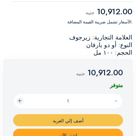
10,912.00
جنيه
.الأسعار تشمل ضريبة القيمة المضافة
العلامة التجارية: زيرجوف
النوع: أو دو بارفان
الحجم: ١٠٠ مل
10,912.00
جنيه
متوفر
أضف إلي العربة
اشترِ الآن