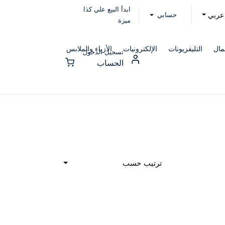
ابدأ البيع علي كذا
حسابي
عربي
ميزة
مال
التليفزيونات
الإلكترونيات
الأزياء والملابس
تسجيل الدخول
الحساب
ترتيب حسب