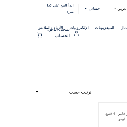
ابدأ البيع علي كذا
حسابي
عربي
ميزة
مال
التليفزيونات
الإلكترونيات
الأزياء والملابس
تسجيل الدخول
الحساب
ترتيب حسب