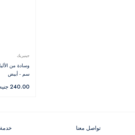
جينيريك
سم - أبيض
240.00 جنيه
تواصل معنا
خدمة ا