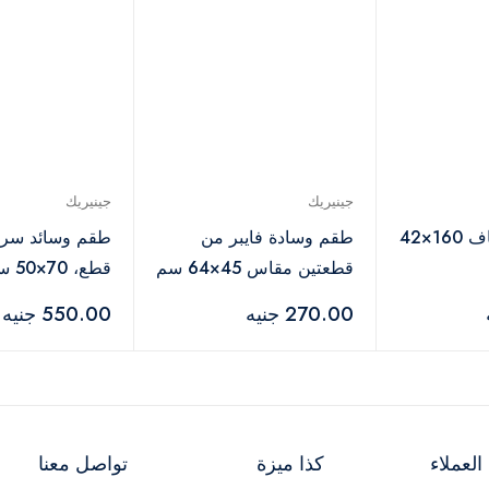
جينيريك
جينيريك
وسادة من الألياف 160×42
طقم وسادة فايبر من
قطعتين مقاس 45×64 سم
قطع، 70×50 سم - ابيض
- أبيض
270.00 جنيه
550.00 جنيه
لعملاء
كذا ميزة
تواصل معنا