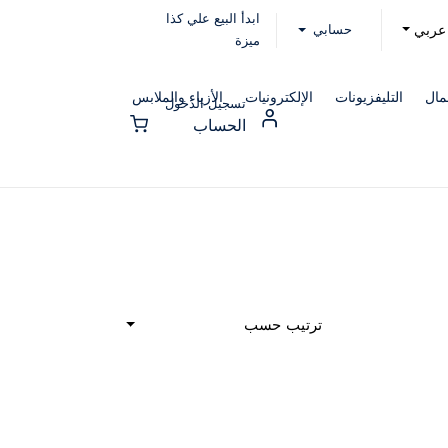
ابدأ البيع علي كذا
حسابي
عربي
ميزة
مال
التليفزيونات
الإلكترونيات
الأزياء والملابس
تسجيل الدخول
الحساب
ترتيب حسب