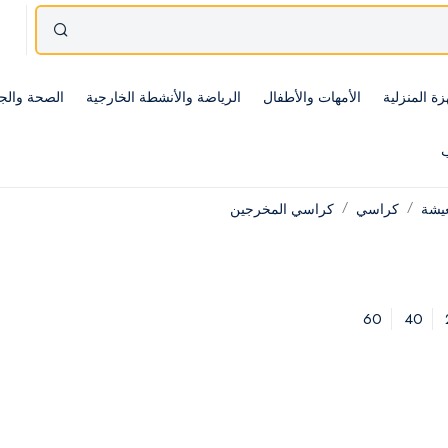
زة المنزلية
الأمهات والأطفال
الرياضة والأنشطة الخارجية
الصحة والج
ب
عيشة
كراسي
كراسي المخرجين
60
40