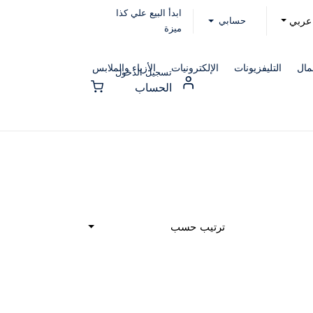
ابدأ البيع علي كذا
حسابي
عربي
ميزة
مال
التليفزيونات
الإلكترونيات
الأزياء والملابس
تسجيل الدخول
الحساب
ترتيب حسب