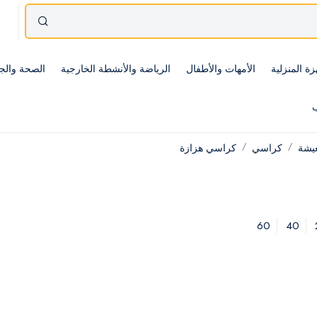
زة المنزلية
الأمهات والأطفال
الرياضة والأنشطة الخارجية
الصحة والج
ب
عيشة
كراسي
كراسي هزازة
60
40