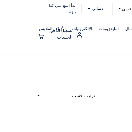
ابدأ البيع علي كذا
حسابي
عربي
ميزة
مال
التليفزيونات
الإلكترونيات
الأزياء والملابس
تسجيل الدخول
الحساب
ترتيب حسب