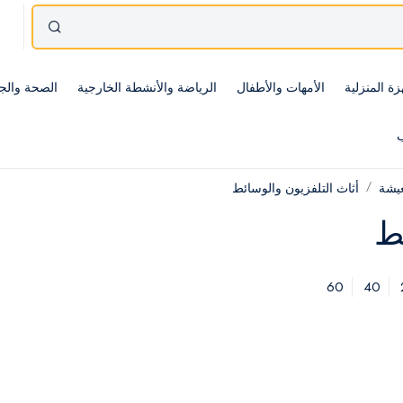
زة المنزلية
الأمهات والأطفال
الرياضة والأنشطة الخارجية
الصحة والج
ب
عيشة
أثاث التلفزيون والوسائط
ئط
60
40