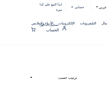
ابدأ البيع علي كذا
حسابي
عربي
ميزة
مال
التليفزيونات
الإلكترونيات
الأزياء والملابس
تسجيل الدخول
الحساب
ترتيب حسب