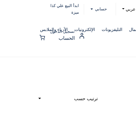
ابدأ البيع علي كذا
حسابي
عربي
ميزة
مال
التليفزيونات
الإلكترونيات
الأزياء والملابس
تسجيل الدخول
الحساب
ترتيب حسب