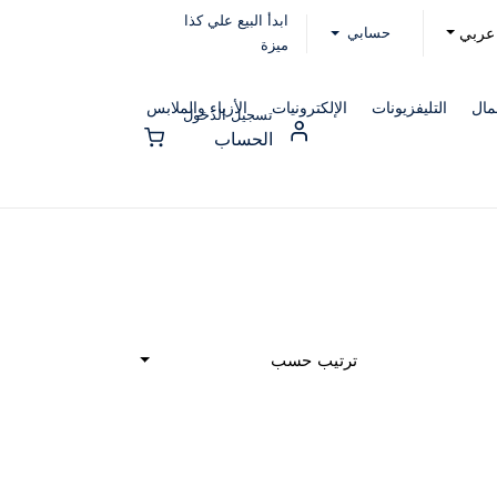
ابدأ البيع علي كذا
حسابي
عربي
ميزة
مال
التليفزيونات
الإلكترونيات
الأزياء والملابس
تسجيل الدخول
الحساب
ترتيب حسب