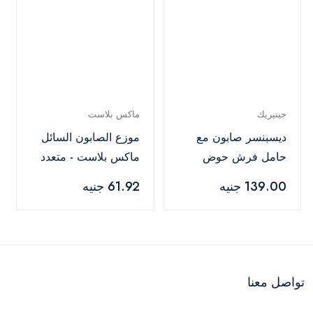
جينيريك
ماكس بلاست
ديسبنسر صابون مع
موزع الصابون السائل
حامل فرش حوض
ماكس بلاست - متعدد
وسفنجة – أحمر
الالوان
139.00 جنيه
61.92 جنيه
تواصل معنا