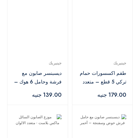
جينيريك
جينيريك
طقم اكسسورات حمام
ديسبنسر صابون مع
تركي 5 قطع – متعدد
فرشة وحامل 6 هوك –
الألوان
وردي فاتح
179.00 جنيه
139.00 جنيه