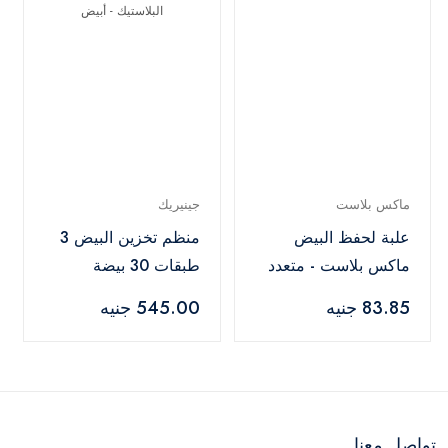
ماكس بلاست
جينيريك
علبة لحفظ البيض
منظم تخزين البيض 3
ماكس بلاست - متعدد
طبقات 30 بيضة
الالوان
مصنوع من البلاستيك -
83.85 جنيه
545.00 جنيه
أبيض
تواصل معنا