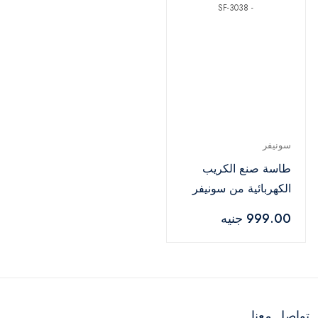
سونيفر
طاسة صنع الكريب
الكهربائية من سونيفر
650 وات - SF-3038
999.00 جنيه
تواصل معنا