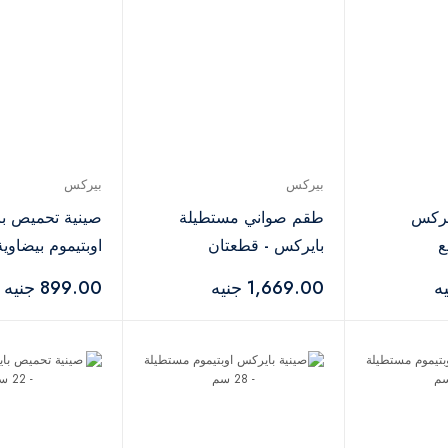
بيركس
بيركس
يركس
طقم صواني مستطيلة
صينية تحميص ب
بايركس - قطعتان
اوبتيموم بيضاوية - 30
1,669.00 جنيه
899.00 جنيه