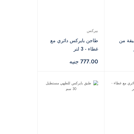
بيركس
يقة من
طاجن بايركس دائري مع
غطاء - 3 لتر
777.00 جنيه