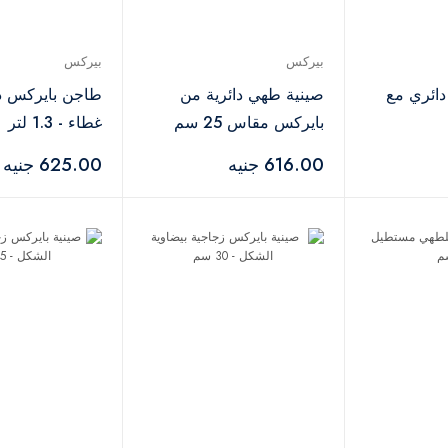
بيركس
بيركس
س دائري مع
صينية طهي دائرية من
طاجن بايرك
بايركس مقاس 25 سم
غطاء - 1.3 لتر
616.00 جنيه
625.00 جنيه