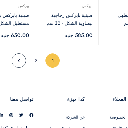
بيركس
بيركس
لطهي
صينية بايركس زجاجية
صينية بايرك
بيضاوية الشكل - 30 سم
مستطيل الشكل - 35
585.00 جنيه
650.00 جنيه
(current)
2
1
لعملاء
كذا ميزة
تواصل معنا
الخصوصية
عن الشركة