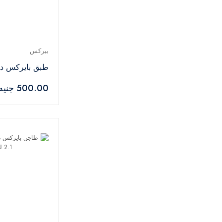
بيركس
طبق بايركس دائري 
500.00 جنيه