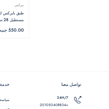
بيركس
طبق بايركس ل
مستطيل 28 سم
550.00 جنيه
تواصل معنا
خدمة ا
24H/7
سياسة 
+201050408834