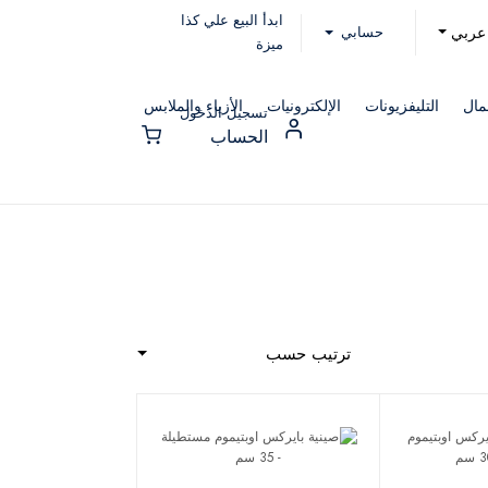
ابدأ البيع علي كذا
حسابي
عربي
ميزة
مال
التليفزيونات
الإلكترونيات
الأزياء والملابس
تسجيل الدخول
الحساب
ترتيب حسب