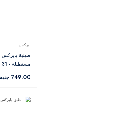
بيركس
صينية بايركس ا
مستطيلة - 31 سم
749.00 جنيه