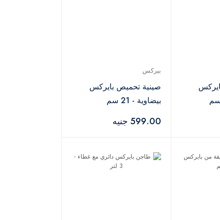
بيركس
ايركس
صينية تحميص بايركس
بيضاوية - 21 سم
599.00 جنيه