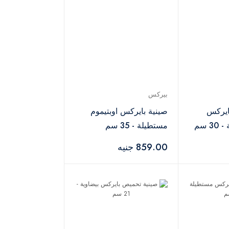
بيركس
ايركس
صينية بايركس اوبتيموم
 سم
مستطيلة - 35 سم
859.00 جنيه