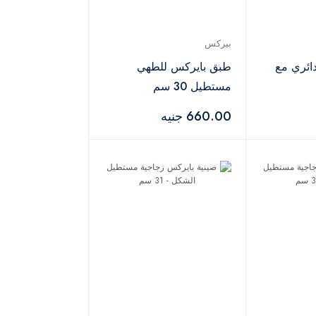
بيركس
س دائري مع
طبق بايركس للطهي
مستطيل 30 سم
660.00 جنيه