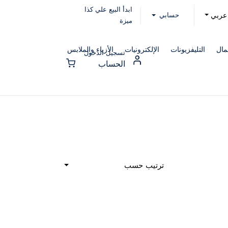
ابدأ البيع علي كذا
حسابي
عربي
ميزة
مال
التليفزيونات
الإلكترونيات
الأزياء والملابس
تسجيل الدخول
الحساب
ترتيب حسب