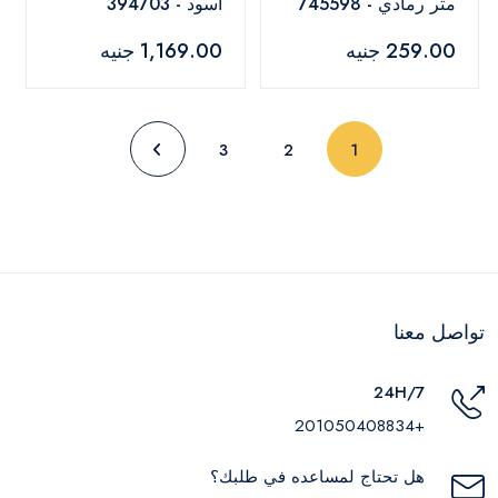
متر رمادي - 745598
أسود - 394703
259.00 جنيه
1,169.00 جنيه
(current)
3
2
1
تواصل معنا
24H/7
+201050408834
هل تحتاج لمساعده في طلبك؟