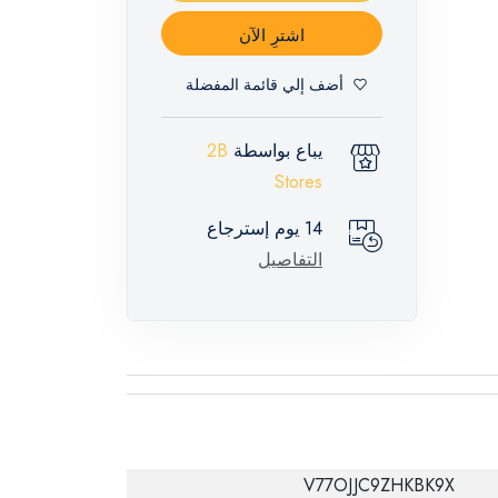
اشترِ الآن
أضف إلي قائمة المفضلة
يباع بواسطة
2B
Stores
14 يوم إسترجاع
التفاصيل
V77OJJC9ZHKBK9X