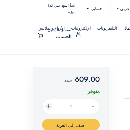
ابدأ البيع علي كذا
حسابي
عربي
ميزة
مال
التليفزيونات
الإلكترونيات
الأزياء والملابس
تسجيل الدخول
الحساب
609.00
جنيه
متوفر
أضف إلي العربة