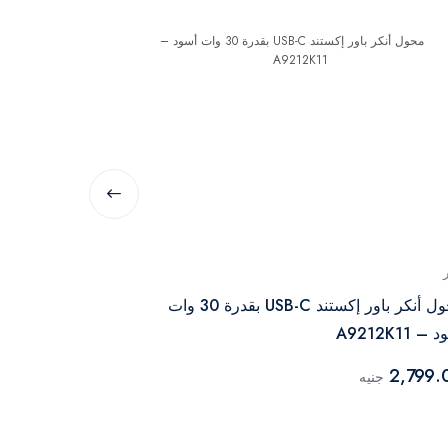
لافينتو
محول أنكر باور إكستند USB-C بقدرة 30 وات
هاب لافينتو تايب سي 8 في 1 
– A9212K11
2,499.00
جن
2,799.
جنيه