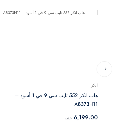
انكر
محول لافينتو تايب سي إلى 4 منافذ يو إس بي 3.0
هاب انكر 552 تايب سي 9 في 1 أسود –
A8373H11
6,199.00
جنيه