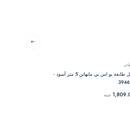
اتن
مانهاتن
كابل طابعة يو اس بي مانهاتن 5 متر أسود -
3946
متر أسود – 394635
389.00
1,809.
جنيه
جنيه