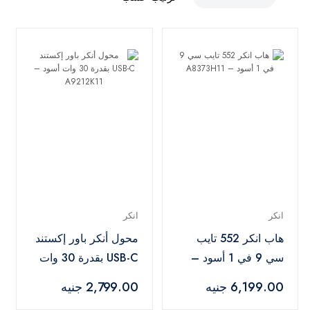
انكر
انكر
هاب انكر 552 تايب
محول أنكر باور إكستند
سي 9 في 1 أسود –
USB-C بقدرة 30 وات
A8373H11
أسود – A9212K11
6,199.00 جنيه
2,799.00 جنيه