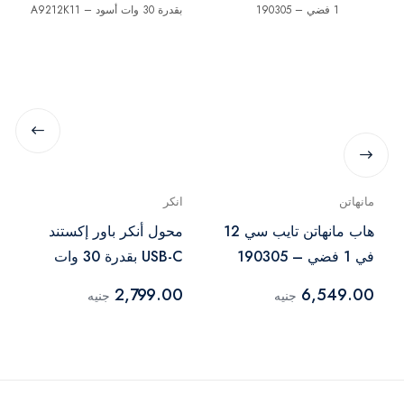
مانهاتن
انكر
هاب مانهاتن تايب سي 12
محول أنكر باور إكستند
في 1 فضي – 190305
USB-C بقدرة 30 وات
أسود – A9212K11
2,799.00
6,549.00
جنيه
جنيه