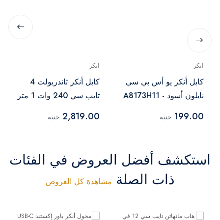
انكر
انكر
كابل أنكر يو أس بي سي
كابل أنكر ثاندربولت 4
نايلون أسود - A8173H11
تايب سي 240 وات 1 متر
أسود – A84N0011
2,819.00
199.00
جنيه
جنيه
استكشف أفضل العروض في الفئات
ذات الصلة
مشاهدة كل العروض