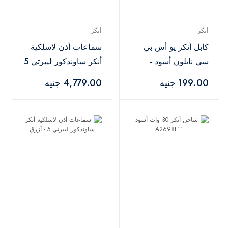
انكر
انكر
كابل أنكر يو أس بي
سماعات أذن لاسلكية
سي نايلون أسود -
أنكر ساوندكور ليبرتي 5
A8173H11
- أبيض
199.00 جنيه
4,779.00 جنيه