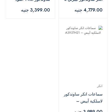
- ذهبي
– A3878H11
4,779.00 جنيه
3,399.00 جنيه
انكر
سماعات انكر ساوندكور
لاسلكية أبيض –
A3937H21
3,989.00 جنيه