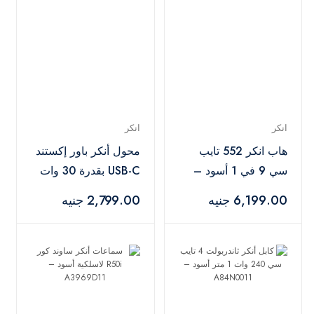
انكر
انكر
هاب انكر 552 تايب
محول أنكر باور إكستند
سي 9 في 1 أسود –
USB-C بقدرة 30 وات
A8373H11
أسود – A9212K11
6,199.00 جنيه
2,799.00 جنيه