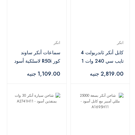
انكر
انكر
كابل أنكر ثاندربولت 4
سماعات أنكر ساوند
تايب سي 240 وات 1
كور R50i لاسلكية أسود
متر أسود –
– A3969D11
2,819.00 جنيه
1,109.00 جنيه
A84N0011