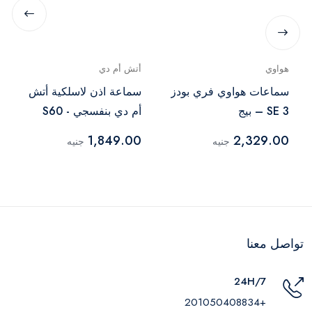
هواوي
أتش أم دي
سماعات هواوي فري بودز
سماعة اذن لاسلكية أتش
SE 3 – بيج
أم دي بنفسجي - S60
1,849.00
2,329.00
جنيه
جنيه
تواصل معنا
24H/7
+201050408834