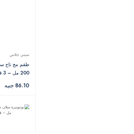
ألكاتيل
3
ريف باور
1
البا
1
سيتي جلاس
4
سيتي جلاس
طقم مج تاج س
200 مل – 3 قطع
86.10 جنيه