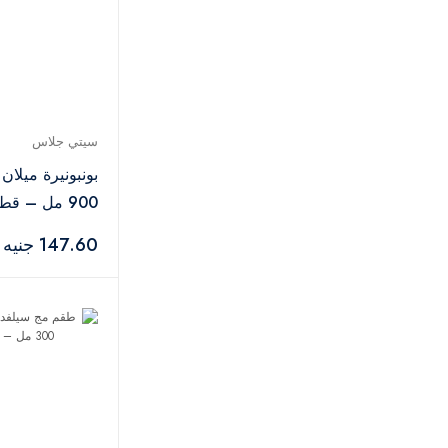
سيتي جلاس
بونبونيرة ميلا
900 مل – قطعة
147.60 جنيه