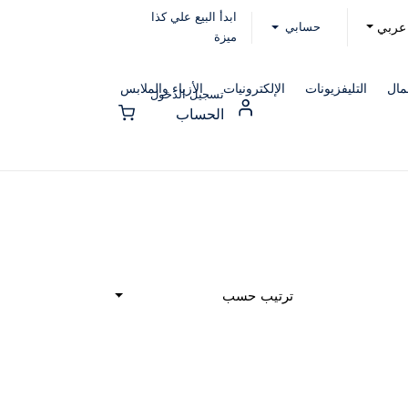
ابدأ البيع علي كذا
حسابي
عربي
ميزة
مال
التليفزيونات
الإلكترونيات
الأزياء والملابس
تسجيل الدخول
الحساب
ترتيب حسب