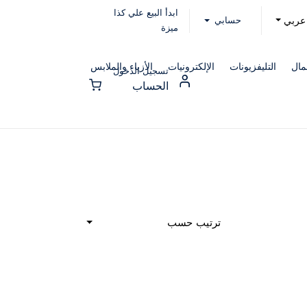
ابدأ البيع علي كذا
حسابي
عربي
ميزة
مال
التليفزيونات
الإلكترونيات
الأزياء والملابس
تسجيل الدخول
الحساب
ترتيب حسب