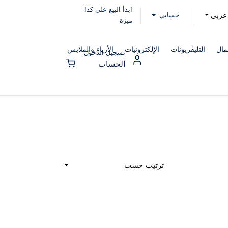
ابدأ البيع علي كذا
حسابي
عربي
ميزة
مال
التليفزيونات
الإلكترونيات
الأزياء والملابس
تسجيل الدخول
الحساب
ترتيب حسب