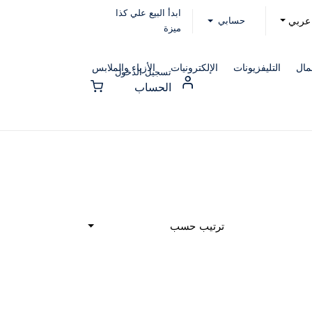
ابدأ البيع علي كذا
حسابي
عربي
ميزة
مال
التليفزيونات
الإلكترونيات
الأزياء والملابس
تسجيل الدخول
الحساب
ترتيب حسب