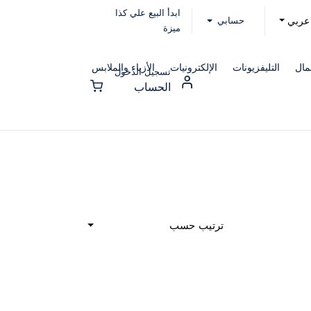
ابدأ البيع علي كذا
حسابي
عربي
ميزة
مال
التليفزيونات
الإلكترونيات
الأزياء والملابس
تسجيل الدخول
الحساب
ترتيب حسب